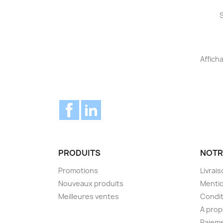
Afficha
Facebook
LinkedIn
PRODUITS
NOTR
Promotions
Livrai
Nouveaux produits
Mentio
Meilleures ventes
Condit
A pro
Paieme