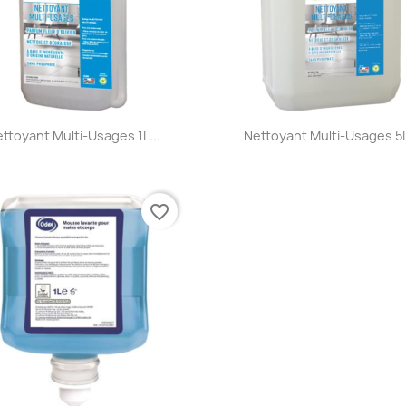
Aperçu rapide
Aperçu rapide


ttoyant Multi-Usages 1L...
Nettoyant Multi-Usages 5L
favorite_border