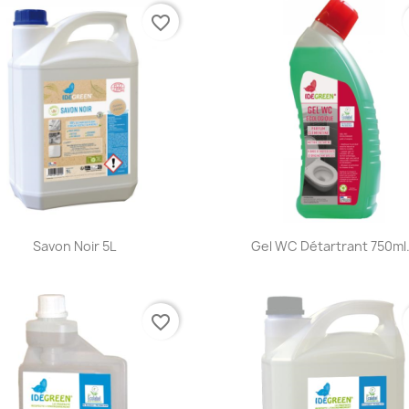
favorite_border
Aperçu rapide
Aperçu rapide


Savon Noir 5L
Gel WC Détartrant 750ml.
favorite_border