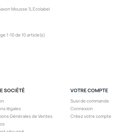
Aperçu rapide

Savon Mousse 1L Ecolabel
ge 1-10 de 10 article(s)
E SOCIÉTÉ
VOTRE COMPTE
son
Suivi de commande
ns légales
Connexion
ions Générales de Ventes
Créez votre compte
pos
nt sécurisé