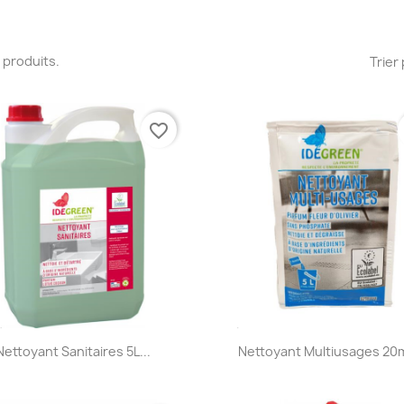
10 produits.
Trier 
favorite_border
Aperçu rapide
Aperçu rapide


Nettoyant Sanitaires 5L...
Nettoyant Multiusages 20ml