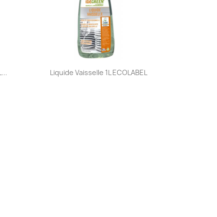
Aperçu rapide

...
Liquide Vaisselle 1L ECOLABEL