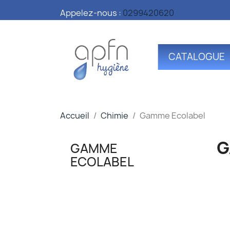
Appelez-nous :
0299420620
CATALOGUE
Accueil
Chimie
Gamme Ecolabel
G
GAMME
ECOLABEL