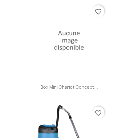
favorite_border
Box Mini Chariot Concept...
favorite_border