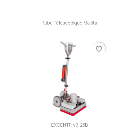
Tube Télescopique Makita
favorite_border
EXCENTR 40-25B