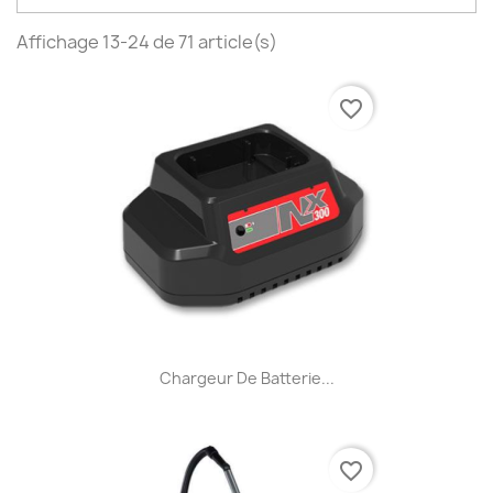
Affichage 13-24 de 71 article(s)
favorite_border
Chargeur De Batterie...
favorite_border