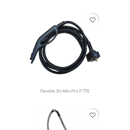
favorite_border
Flexible 3m Mini Pro P TFE
favorite_border