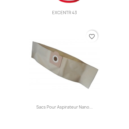
EXCENTR 43
favorite_border
Sacs Pour Aspirateur Nano...