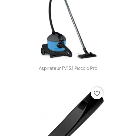
Aspirateur FV13.1 Piccolo Pro
favorite_border