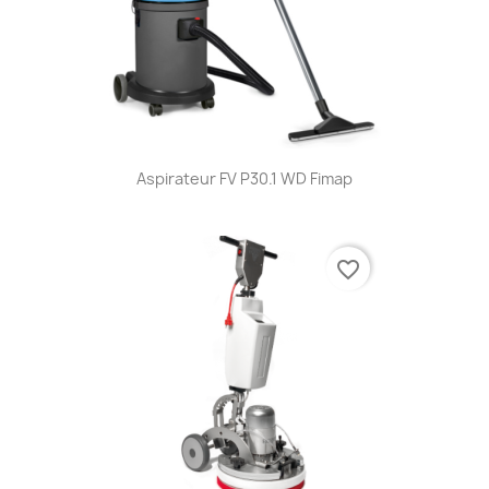
Aspirateur FV P30.1 WD Fimap
favorite_border