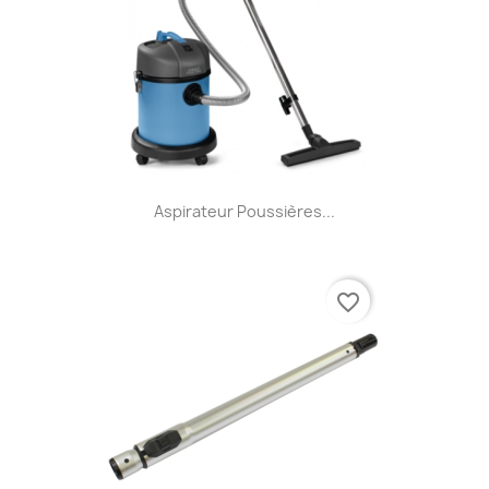
Aspirateur Poussières...
favorite_border