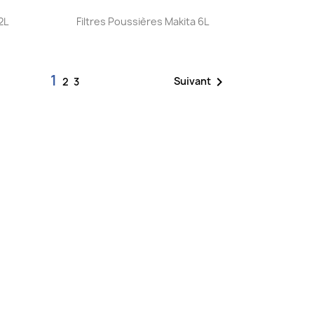
Aperçu rapide

2L
Filtres Poussières Makita 6L
1

Suivant
2
3