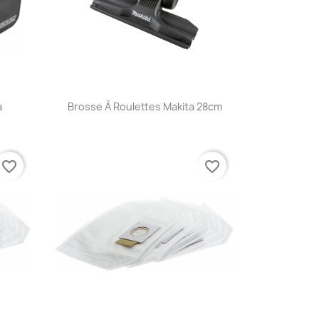
Aperçu rapide

a
Brosse À Roulettes Makita 28cm
favorite_border
favorite_border