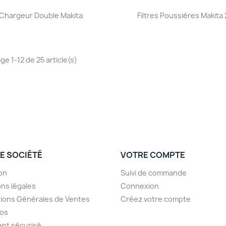
Aperçu rapide
Aperçu rapide


Chargeur Double Makita
Filtres Poussières Makita 
ge 1-12 de 25 article(s)
E SOCIÉTÉ
VOTRE COMPTE
son
Suivi de commande
ns légales
Connexion
ions Générales de Ventes
Créez votre compte
pos
nt sécurisé