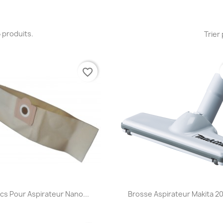
25 produits.
Trier 
favorite_border
Aperçu rapide
Aperçu rapide


cs Pour Aspirateur Nano...
Brosse Aspirateur Makita 2