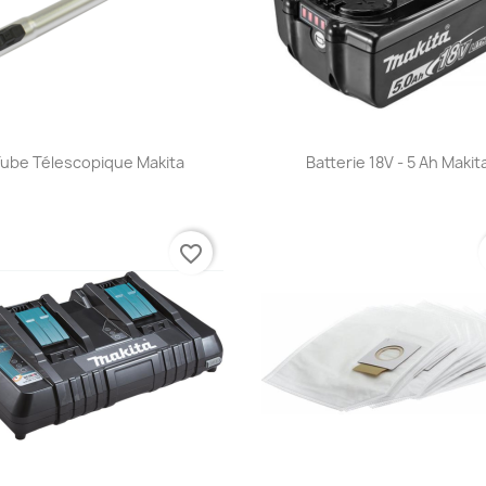
Aperçu rapide
Aperçu rapide


ube Télescopique Makita
Batterie 18V - 5 Ah Makit
favorite_border