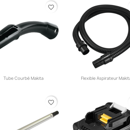
favorite_border
Aperçu rapide
Aperçu rapide


Tube Courbé Makita
Flexible Aspirateur Makit
favorite_border