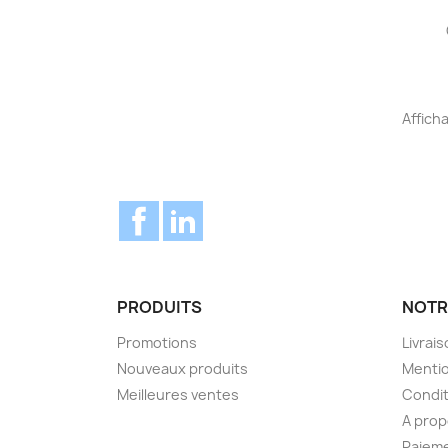
Afficha
Facebook
LinkedIn
PRODUITS
NOTR
Promotions
Livrai
Nouveaux produits
Mentio
Meilleures ventes
Condit
A pro
Paieme