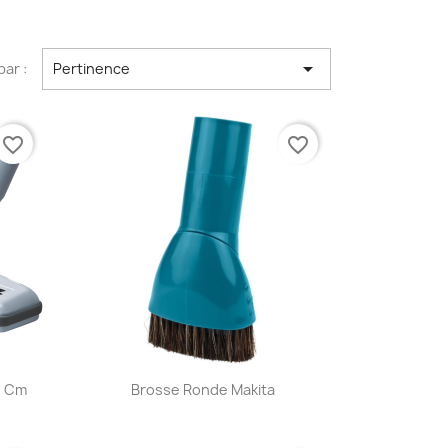

par :
Pertinence
favorite_border
favorite_border
Aperçu rapide

0 Cm
Brosse Ronde Makita