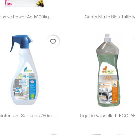
Aperçu rapide
Aperçu rapide


essive Power Activ' 20kg...
Gants Nitrile Bleu Taille 
favorite_border
Aperçu rapide
Aperçu rapide


infectant Surfaces 750ml...
Liquide Vaisselle 1L ECOLA