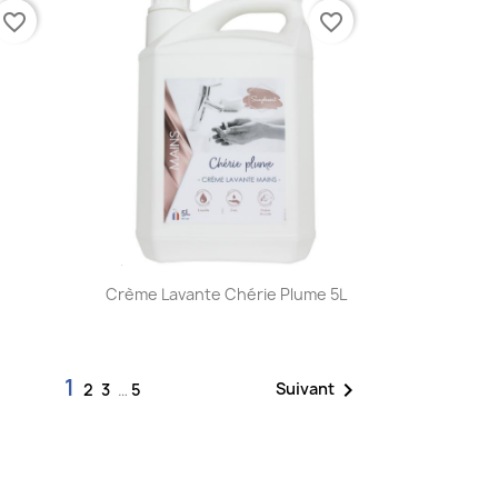
favorite_border
favorite_border
Aperçu rapide

Crème Lavante Chérie Plume 5L
1

Suivant
2
3
…
5