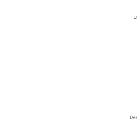
L
Dés