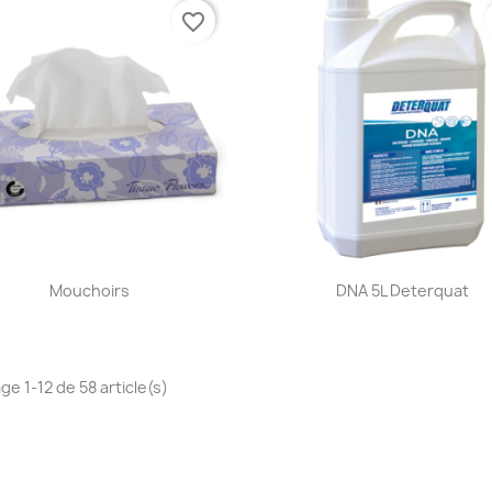
favorite_border
Aperçu rapide
Aperçu rapide


Mouchoirs
DNA 5L Deterquat
ge 1-12 de 58 article(s)