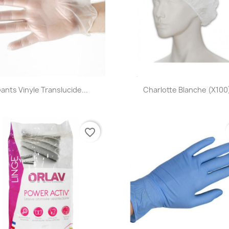
Aperçu rapide
Aperçu rapide


ants Vinyle Translucide...
Charlotte Blanche (x100
favorite_border