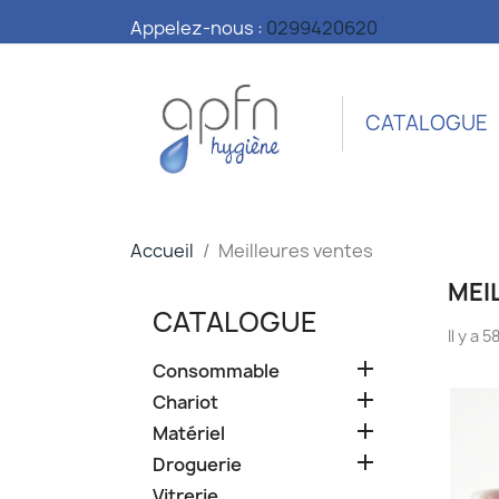
Appelez-nous :
0299420620
CATALOGUE
Accueil
Meilleures ventes
MEI
CATALOGUE
Il y a 

Consommable

Chariot

Matériel

Droguerie
Vitrerie